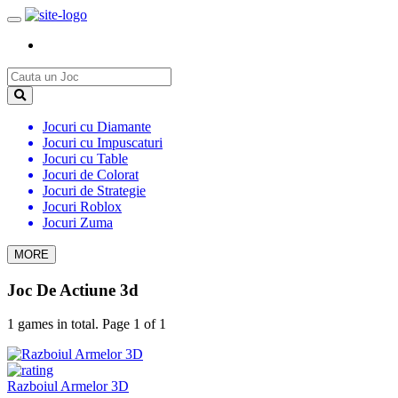
Jocuri cu Diamante
Jocuri cu Impuscaturi
Jocuri cu Table
Jocuri de Colorat
Jocuri de Strategie
Jocuri Roblox
Jocuri Zuma
MORE
Joc De Actiune 3d
1 games in total. Page 1 of 1
Razboiul Armelor 3D