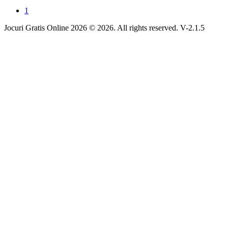
1
Jocuri Gratis Online 2026 © 2026. All rights reserved.
V-2.1.5